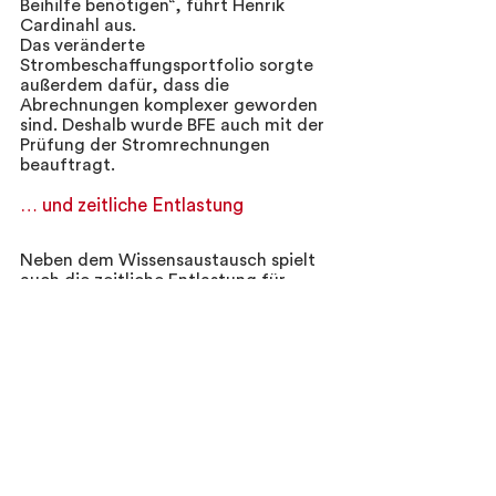
Beihilfe benötigen“, führt Henrik 
Cardinahl aus.   
Das veränderte 
Strombeschaffungsportfolio sorgte 
außerdem dafür, dass die 
Abrechnungen komplexer geworden 
sind. Deshalb wurde BFE auch mit der 
Prüfung der Stromrechnungen 
beauftragt.  
… und zeitliche Entlastung 
Neben dem Wissensaustausch spielt 
auch die zeitliche Entlastung für 
ALPLA eine große Rolle. Denn um alle 
Meldungen und Anträge immer 
korrekt erstellen zu können, muss 
man sich in den komplexen Themen 
nicht nur gut auskennen, sondern 
auch immer auf dem aktuellen Stand 
bleiben. „Das würde einen enormen 
Zeitaufwand für uns bedeuten. Und 
ich gehe davon aus, dass wir uns 
künftig noch mehr Regularien im 