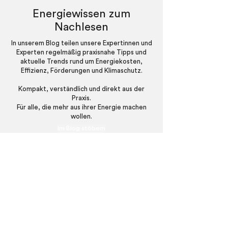
Energiewissen zum
Nachlesen
In unserem Blog teilen unsere Expertinnen und
Experten regelmäßig praxisnahe Tipps und
aktuelle Trends rund um Energiekosten,
Effizienz, Förderungen und Klimaschutz.
Kompakt, verständlich und direkt aus der
Praxis.
Für alle, die mehr aus ihrer Energie machen
wollen.
Im Blog stöbern
Newsletter-Anmeldung
Unser Newsletter liefert Ihnen exklusive
Updates kompakt, übersichtlich und direkt in
Ihr Postfach.