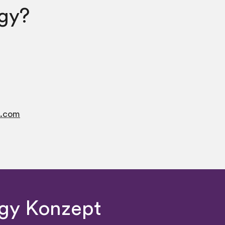
gy?
t.com
rgy Konzept