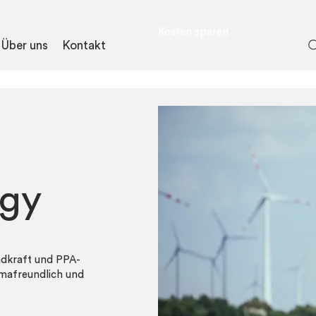
Kosten sparen
Über uns
Kontakt
rgy
ndkraft und PPA-
imafreundlich und