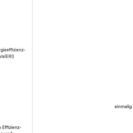
gieeffizienz-
alERI)
s
einmalig
 Effizienz-