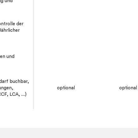
ng und
ntrolle der
ährlicher
gen und
darf buchbar,
ungen,
optional
optional
F, LCA, ...)