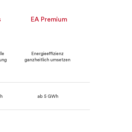
s
EA Premium
lle
Energieeffizienz
ung
ganzheitlich umsetzen
Wh
ab 5 GWh