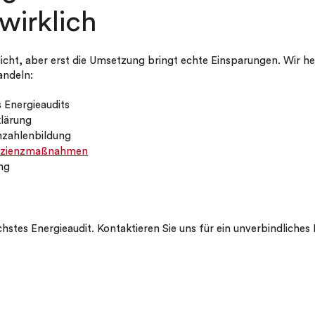
 wirklich
flicht, aber erst die Umsetzung bringt echte Einsparungen. Wir h
andeln:
 Energieaudits
klärung
nzahlenbildung
fizienzmaßnahmen
ng
chstes Energieaudit. Kontaktieren Sie uns für ein unverbindliche